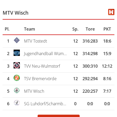
MTV Wisch
Pl.
Team
Sp.
Tore
PKT
1
MTV Tostedt
12
316
:
283
18:6
2
Jugendhandball Wümme
12
314
:
298
15:9
3
TVV Neu-Wulmstorf
12
300
:
310
12:12
4
TSV Bremervörde
12
292
:
294
8:16
5
MTV Wisch
12
220
:
257
7:17
6
SG Luhdorf/Scharmbeck
0
0
:
0
0:0